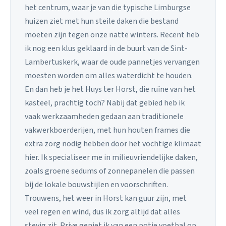
het centrum, waar je van die typische Limburgse
huizen ziet met hun steile daken die bestand
moeten zijn tegen onze natte winters. Recent heb
ik nog een klus geklaard in de buurt van de Sint-
Lambertuskerk, waar de oude pannetjes vervangen
moesten worden om alles waterdicht te houden.
En dan heb je het Huys ter Horst, die ruïne van het
kasteel, prachtig toch? Nabij dat gebied heb ik
vaak werkzaamheden gedaan aan traditionele
vakwerkboerderijen, met hun houten frames die
extra zorg nodig hebben door het vochtige klimaat
hier. Ik specialiseer me in milieuvriendelijke daken,
zoals groene sedums of zonnepanelen die passen
bij de lokale bouwstijlen en voorschriften.
Trouwens, het weer in Horst kan guur zijn, met
veel regen en wind, dus ik zorg altijd dat alles
stevig zit. Prive geniet ik van een potje voetbal op