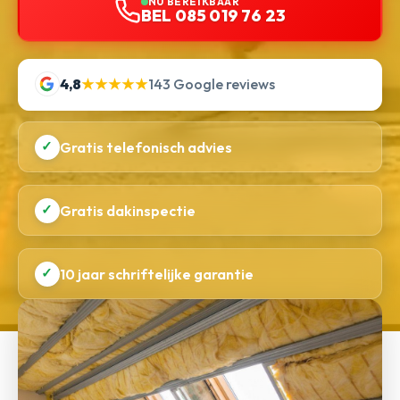
NU BEREIKBAAR
BEL 085 019 76 23
4,8
★★★★★
143 Google reviews
✓
Gratis telefonisch advies
✓
Gratis dakinspectie
✓
10 jaar schriftelijke garantie