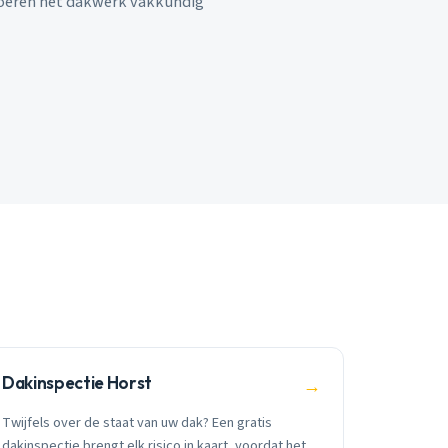
voeren het dakwerk vakkundig
Dakinspectie Horst
→
Twijfels over de staat van uw dak? Een gratis
dakinspectie brengt elk risico in kaart, voordat het