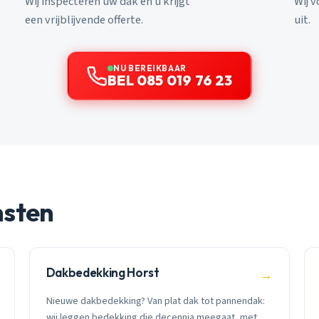
Wij inspecteren uw dak en u krijgt
Wij 
een vrijblijvende offerte.
uit.
NU BEREIKBAAR
BEL 085 019 76 23
nsten
Dakbedekking Horst
→
Nieuwe dakbedekking? Van plat dak tot pannendak:
wij leggen bedekking die decennia meegaat, met