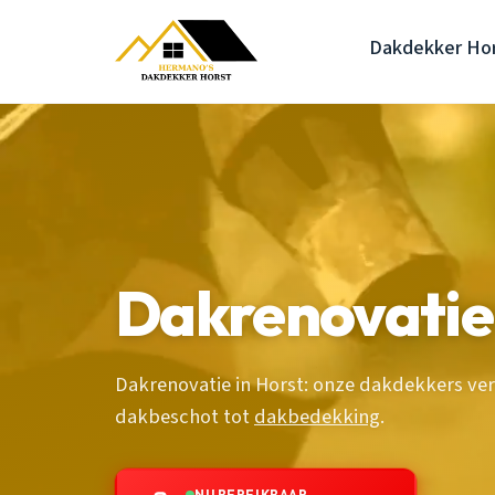
Dakdekker Ho
Dakrenovatie
Dakrenovatie in Horst: onze dakdekkers v
dakbeschot tot
dakbedekking
.
NU BEREIKBAAR