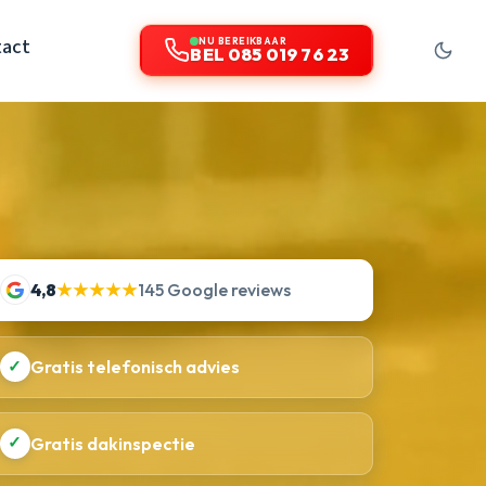
tact
NU BEREIKBAAR
BEL 085 019 76 23
4,8
★★★★★
145 Google reviews
✓
Gratis telefonisch advies
✓
Gratis dakinspectie