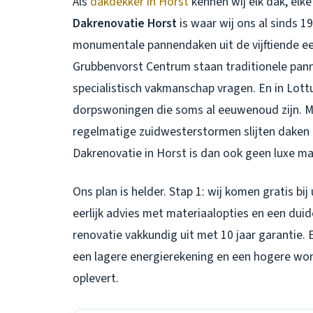
Als
dakdekker in Horst
kennen wij elk dak, elke
Dakrenovatie Horst
is waar wij ons al sinds 1
monumentale pannendaken uit de vijftiende ee
Grubbenvorst Centrum staan traditionele pan
specialistisch vakmanschap vragen. En in Lo
dorpswoningen die soms al eeuwenoud zijn. Me
regelmatige zuidwesterstormen slijten daken h
Dakrenovatie in Horst
is dan ook geen luxe m
Ons plan is helder. Stap 1: wij komen gratis bi
eerlijk advies met materiaalopties en een duide
renovatie vakkundig uit met 10 jaar garantie.
een lagere energierekening en een hogere wo
oplevert.