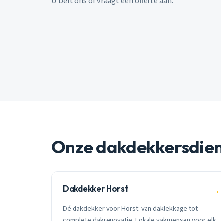
U belt ons of vraagt een offerte aan.
Onze dakdekkersdie
Dakdekker Horst
→
Dé dakdekker voor Horst: van daklekkage tot
complete dakrenovatie. Lokale vakmensen voor elk