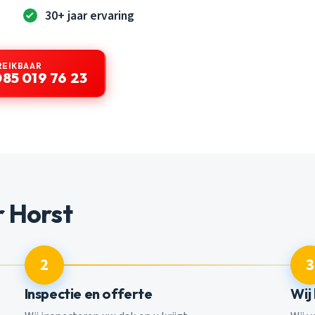
30+ jaar ervaring
REIKBAAR
085 019 76 23
 Horst
2
3
Inspectie en offerte
Wij