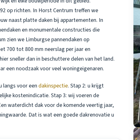
 wijk en elke bouwperiode in dit gebied.
992 op richten. In Horst Centrum treffen we
uw naast platte daken bij appartementen. In
nendaken en monumentale constructies die
ttum zien we Limburgse pannendaken op
t 700 tot 800 mm neerslag per jaar en
ier sneller dan in beschuttere delen van het land.
aar een noodzaak voor veel woningeigenaren.
j u langs voor een
dakinspectie
. Stap 2: u krijgt
lijke kostenindicatie. Stap 3: wij voeren de
 Een waterdicht dak voor de komende veertig jaar,
ningwaarde. Dat is wat een goede dakrenovatie u