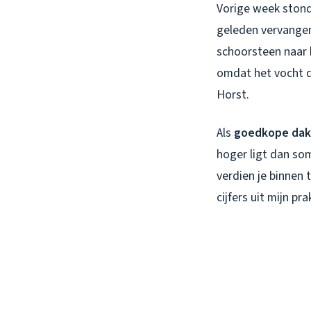
Vorige week stond
geleden vervangen
schoorsteen naar b
omdat het vocht de
Horst.
Als
goedkope dak
hoger ligt dan som
verdien je binnen
cijfers uit mijn pra