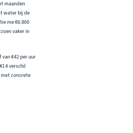
cht maanden
 water bij de
atie me €6.800
izoen vaker in
f van €42 per uur
€14 verschil
, met concrete