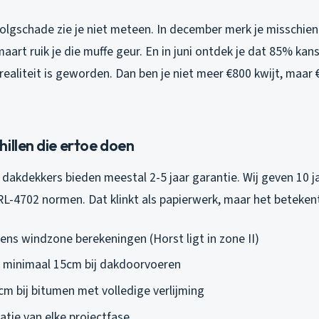
olgschade zie je niet meteen. In december merk je misschien
aart ruik je die muffe geur. En in juni ontdek je dat 85% kan
ealiteit is geworden. Dan ben je niet meer €800 kwijt, maar 
illen die ertoe doen
 dakdekkers bieden meestal 2-5 jaar garantie. Wij geven 10 
L-4702 normen. Dat klinkt als papierwerk, maar het beteken
ens windzone berekeningen (Horst ligt in zone II)
 minimaal 15cm bij dakdoorvoeren
cm bij bitumen met volledige verlijming
ie van elke projectfase