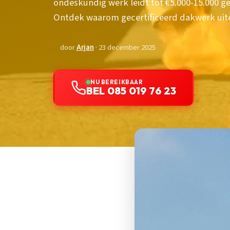
ondeskundig werk leidt tot €5.000-15.000 
Ontdek waarom gecertificeerd dakwerk uite
door
Arjan
· 23 december 2025
NU BEREIKBAAR
BEL 085 019 76 23