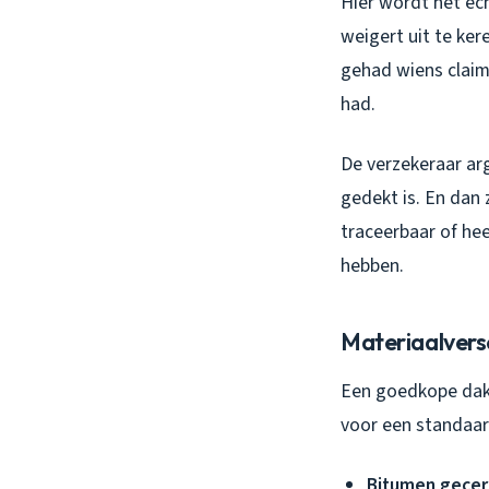
Hier wordt het ec
weigert uit te ker
gehad wiens clai
had.
De verzekeraar ar
gedekt is. En dan 
traceerbaar of hee
hebben.
Materiaalversch
Een goedkope dakd
voor een standaar
Bitumen gecert