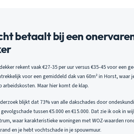
cht betaalt bij een onervare
er
ekker rekent vaak €27-35 per uur versus €35-45 voor een ge
ntrekkelijk voor een gemiddeld dak van 60m² in Horst, waar j
op arbeidskosten. Maar hier komt de klap.
derzoek blijkt dat 73% van alle dakschades door ondeskund
gevolgschade tussen €5.000 en €15.000. Dat zie ik ook in wij
trum, waar karakteristieke woningen met WOZ-waarden rond
rand en je hebt vochtschade in je spouwmuur.