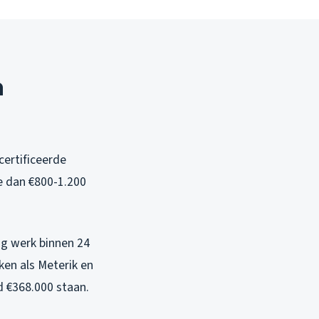
n
certificeerde
e dan €800-1.200
ig werk binnen 24
ken als Meterik en
 €368.000 staan.