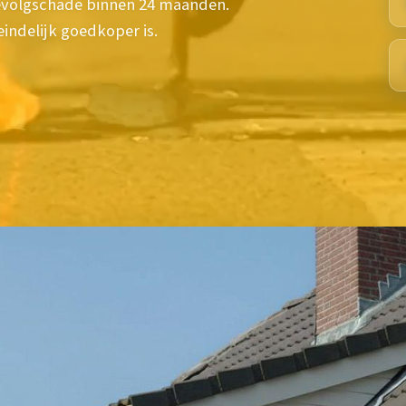
gevolgschade binnen 24 maanden.
indelijk goedkoper is.