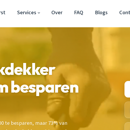
rst
Services
Over
FAQ
Blogs
Con
kdekker
m besparen
500 te besparen, maar 73% van