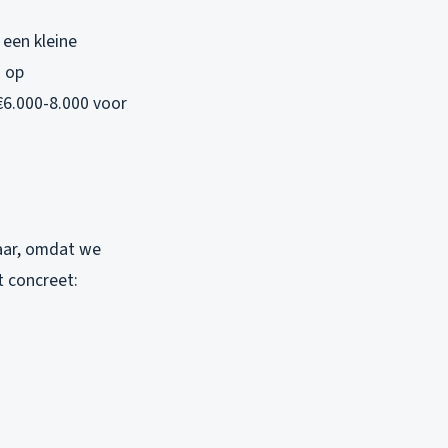
 een kleine
s op
€6.000-8.000 voor
jaar, omdat we
t concreet: