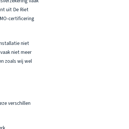
isverzekering vaak
nt uit De Riet
O-certificering
stallatie niet
 vaak niet meer
n zoals wij wel
ze verschillen
erk