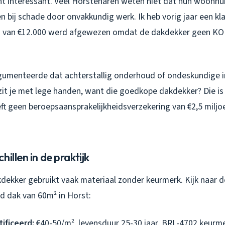
ht interessant. Veel Horstenaren weten niet dat hun woonhu
en bij schade door onvakkundig werk. Ik heb vorig jaar een kla
m van €12.000 werd afgewezen omdat de dakdekker geen KOM
gumenteerde dat achterstallig onderhoud of ondeskundige in
zit je met lege handen, want die goedkope dakdekker? Die is
ft geen beroepsaansprakelijkheidsverzekering van €2,5 miljoe
illen in de praktijk
ekker gebruikt vaak materiaal zonder keurmerk. Kijk naar de
d dak van 60m² in Horst:
ificeerd:
€40-50/m², levensduur 25-30 jaar, BRL-4702 keurm