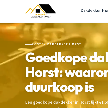
Dakdekker Ho
KOSTEN DAKDEKKER HORST
Goedkope da
Horst: waaro
duurkoop is
Een goedkope dakdekker in Horst lijkt €1.