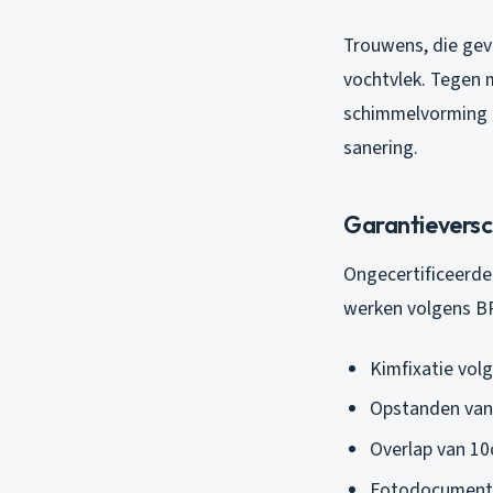
Trouwens, die gev
vochtvlek. Tegen m
schimmelvorming r
sanering.
Garantieversch
Ongecertificeerde
werken volgens BR
Kimfixatie volg
Opstanden van
Overlap van 10
Fotodocumentat