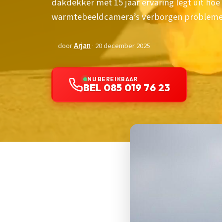
dakdekker met 15 jaar ervaring legt uit ho
warmtebeeldcamera’s verborgen probleme
door
Arjan
· 20 december 2025
NU BEREIKBAAR
BEL 085 019 76 23