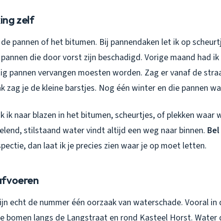
ng zelf
t de pannen of het bitumen. Bij pannendaken let ik op scheurt
 pannen die door vorst zijn beschadigd. Vorige maand had ik 
ig pannen vervangen moesten worden. Zag er vanaf de straa
k zag je de kleine barstjes. Nog één winter en die pannen w
jk ik naar blazen in het bitumen, scheurtjes, of plekken waar w
velend, stilstaand water vindt altijd een weg naar binnen.
Bel
pectie, dan laat ik je precies zien waar je op moet letten.
afvoeren
ijn echt de nummer één oorzaak van waterschade. Vooral in d
de bomen langs de Langstraat en rond Kasteel Horst. Water 