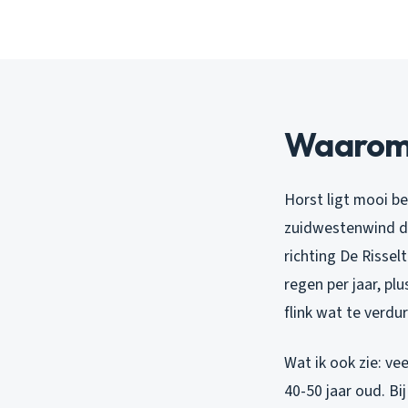
Waarom 
Horst ligt mooi b
zuidwestenwind di
richting De Rissel
regen per jaar, pl
flink wat te verdu
Wat ik ook zie: vee
40-50 jaar oud. B