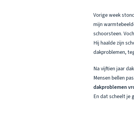
Vorige week stond i
mijn warmtebeeldc
schoorsteen. Vocht 
Hij haalde zijn sch
dakproblemen, tegen
Na vijftien jaar d
Mensen bellen pas 
dakproblemen vro
En dat scheelt je