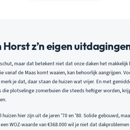
Horst z’n eigen uitdagingen
eschut, maar dat betekent niet dat onze daken het makkelijk 
e vanaf de Maas komt waaien, kan behoorlijk aangrijpen. Voo
t merk je dat, daar staan de huizen wat vrijer. En met gemidd
us die plotselinge zomerbuien die steeds heftiger worden, kr
ren.
l huizen hier zijn uit de jaren ’70 en ’80. Solide gebouwd, maa
ij een WOZ-waarde van €368.000 wil je niet dat dakproblemen