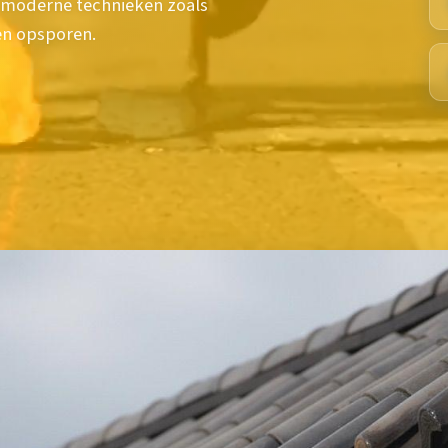
e moderne technieken zoals
n opsporen.