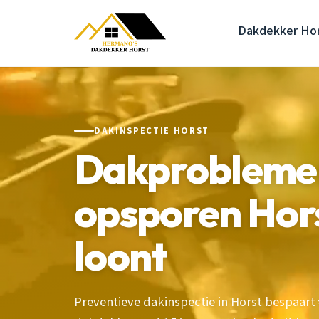
Dakdekker Ho
DAKINSPECTIE HORST
Dakproblemen
opsporen Hors
loont
Preventieve dakinspectie in Horst bespaart 