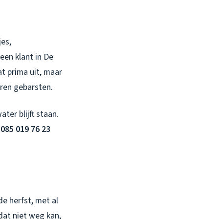
jes,
een klant in De
t prima uit, maar
aren gebarsten.
ater blijft staan.
 085 019 76 23
e herfst, met al
dat niet weg kan,