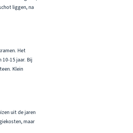
schot liggen, na
akramen. Het
10-15 jaar. Bij
teen. Klein
zen uit de jaren
ergiekosten, maar
.