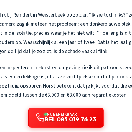
k bij Reindert in Weisterbeek op zolder. “Ik zie toch niks?” z
amera zag ik meteen het probleem: een donkerblauwe plek b
in de isolatie, precies waar je het niet wilt. “Hoe lang is dit 
ouders op. Waarschijnlijk al een jaar of twee. Dat is het lasti
 de tijd dat je ze ziet, is de schade vaak al flink.
aken inspecteren in Horst en omgeving zie ik dit patroon ste
als er een lekkage is, of als ze vochtplekken op het plafond 
egtijdig opsporen Horst
betekent dat je kijkt voordat die e
 gemiddeld tussen de €3.000 en €8.000 aan reparatiekosten.
NU BEREIKBAAR
BEL 085 019 76 23