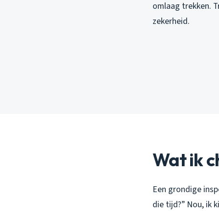
omlaag trekken. T
zekerheid.
Wat ik c
Een grondige inspe
die tijd?” Nou, ik 