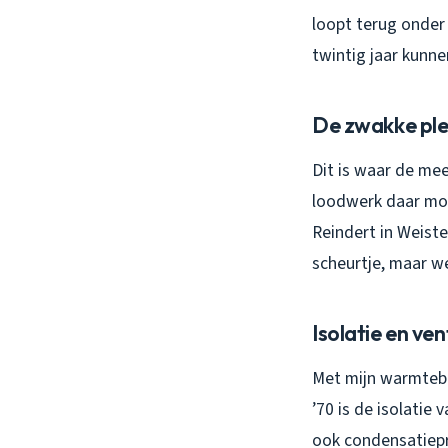
loopt terug onder
twintig jaar kunn
De zwakke ple
Dit is waar de me
loodwerk daar moet
Reindert in Weist
scheurtje, maar we
Isolatie en ven
Met mijn warmtebe
’70 is de isolatie
ook condensatiepro