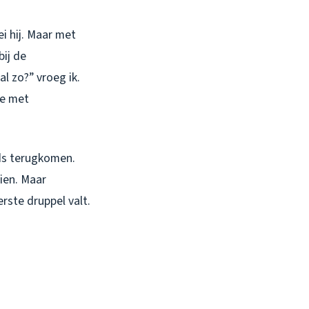
ei hij. Maar met
ij de
al zo?” vroeg ik.
ge met
eds terugkomen.
zien. Maar
erste druppel valt.